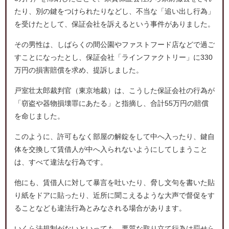
たり、別の鍵をつけられたりなどし、不当な「追い出し行為」
を受けたとして、保証会社を訴えるという事件がありました。
その男性は、しばらくの間公園やファストフード店などで過ご
すことになったとし、保証会社「ラインファクトリー」に330
万円の損害賠償を求め、提訴しました。
戸室壮太郎裁判官（東京地裁）は、こうした保証会社の行為が
「窃盗や器物損壊罪にあたる」と指摘し、合計55万円の賠償
を命じました。
このように、許可もなく部屋の解錠をして中へ入ったり、鍵自
体を交換して賃借人が中へ入られないようにしてしまうこと
は、すべて違法な行為です。
他にも、賃借人に対して暴言を吐いたり、脅し文句を書いた貼
り紙をドアに貼ったり、近所に聞こえるような大声で督促をす
ることなども違法行為とみなされる場合があります。
いくら法規制がないといっても、悪質な取り立て行為は罰せら