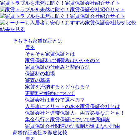
家賃トラブルを未然に防ぐ！家賃保証会社紹介サイト
そもそも家賃保証とは
戻る
そもそも家賃保証とは
家賃保証料に消費税はかかるの？
家賃保証の仕組みと契約方法
保証料の相場
審査の基準
家賃を滞納するとどうなる？
更新料や解約について
保証会社は自分で選べる？
入居者にメリットのある家賃保証会社とは
保証会社と連帯保証人、両方必要なことも！
集金代行と家賃保証について徹底解説
家賃保証会社関連の法規制が進まない理由
家賃保証会社を徹底比較
戻る