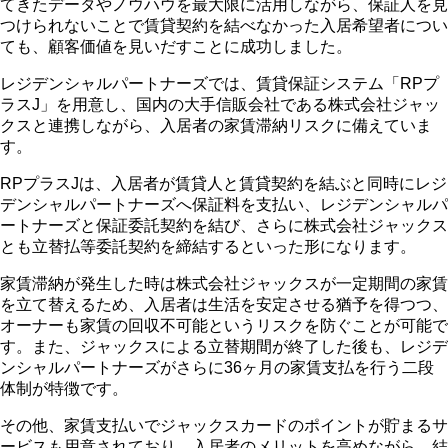
てきたデータやノウハウを最大限に活用しながら、保証人を見
つけられないことで賃貸契約を結べなかった入居希望者につい
ても、顧客価値を見いだすことに成功しました。
レジデンシャルパートナーズでは、賃貸保証システム「RPプ
ラスJ」を用意し、国内の大手信販会社である株式会社ジャッ
クスと連携しながら、入居者の家賃滞納リスクに備えていま
す。
RPプラスJは、入居者が賃貸人と賃貸契約を結ぶと同時にレジ
デンシャルパートナーズへ保証料を支払い、レジデンシャルパ
ートナーズと保証委託契約を結び、さらに株式会社ジャックス
とも立替払等委託契約を締結するといった形になります。
家賃滞納が発生した時は株式会社ジャックスが一定期間の家賃
を立て替えるため、入居者は生活を安定させる猶予を得つつ、
オーナーも家賃の回収不可能というリスクを防ぐことが可能で
す。また、ジャックスによる立替期間が終了した後も、レジデ
ンシャルパートナーズがさらに36ヶ月の家賃支払を行う二段
体制が特徴です。
その他、家賃支払いでジャックスカードのポイントが貯まるサ
ービスも用意されており、入居者のメリットを高めながら、結