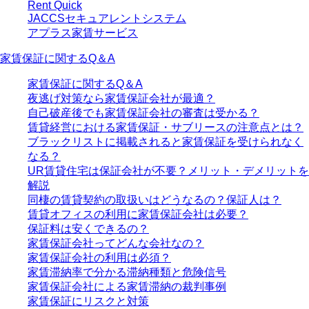
Rent Quick
JACCSセキュアレントシステム
アプラス家賃サービス
家賃保証に関するQ＆A
家賃保証に関するQ＆A
夜逃げ対策なら家賃保証会社が最適？
自己破産後でも家賃保証会社の審査は受かる？
賃貸経営における家賃保証・サブリースの注意点とは？
ブラックリストに掲載されると家賃保証を受けられなく
なる？
UR賃貸住宅は保証会社が不要？メリット・デメリットを
解説
同棲の賃貸契約の取扱いはどうなるの？保証人は？
賃貸オフィスの利用に家賃保証会社は必要？
保証料は安くできるの？
家賃保証会社ってどんな会社なの？
家賃保証会社の利用は必須？
家賃滞納率で分かる滞納種類と危険信号
家賃保証会社による家賃滞納の裁判事例
家賃保証にリスクと対策