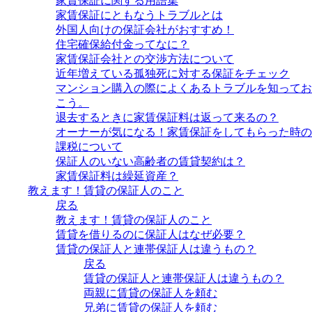
家賃保証に関する用語集
家賃保証にともなうトラブルとは
外国人向けの保証会社がおすすめ！
住宅確保給付金ってなに？
家賃保証会社との交渉方法について
近年増えている孤独死に対する保証をチェック
マンション購入の際によくあるトラブルを知ってお
こう。
退去するときに家賃保証料は返って来るの？
オーナーが気になる！家賃保証をしてもらった時の
課税について
保証人のいない高齢者の賃貸契約は？
家賃保証料は繰延資産？
教えます！賃貸の保証人のこと
戻る
教えます！賃貸の保証人のこと
賃貸を借りるのに保証人はなぜ必要？
賃貸の保証人と連帯保証人は違うもの？
戻る
賃貸の保証人と連帯保証人は違うもの？
両親に賃貸の保証人を頼む
兄弟に賃貸の保証人を頼む