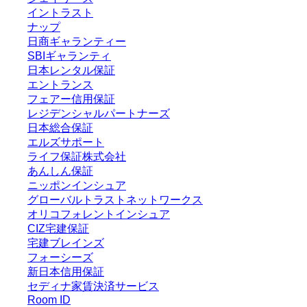
イントラスト
ナップ
日商ギャランティー
SBIギャランティ
日本レンタル保証
エントランス
フェアー信用保証
レジデンシャルパートナーズ
日本総合保証
エルズサポート
ライフ保証株式会社
あんしん保証
ニッポンインシュア
グローバルトラストネットワークス
オリコフォレントインシュア
CIZ宅建保証
宅建ブレインズ
フォーシーズ
新日本信用保証
セディナ家賃決済サービス
Room ID