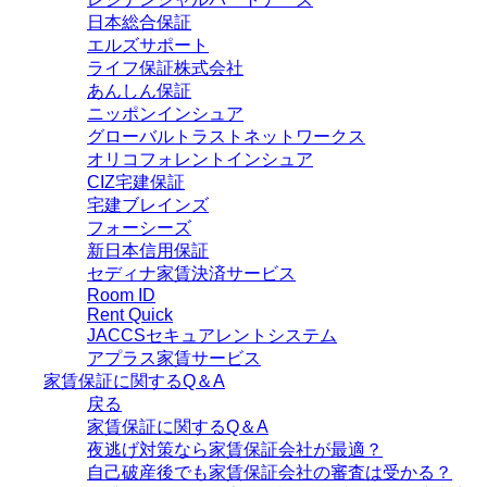
日本総合保証
エルズサポート
ライフ保証株式会社
あんしん保証
ニッポンインシュア
グローバルトラストネットワークス
オリコフォレントインシュア
CIZ宅建保証
宅建ブレインズ
フォーシーズ
新日本信用保証
セディナ家賃決済サービス
Room ID
Rent Quick
JACCSセキュアレントシステム
アプラス家賃サービス
家賃保証に関するQ＆A
戻る
家賃保証に関するQ＆A
夜逃げ対策なら家賃保証会社が最適？
自己破産後でも家賃保証会社の審査は受かる？