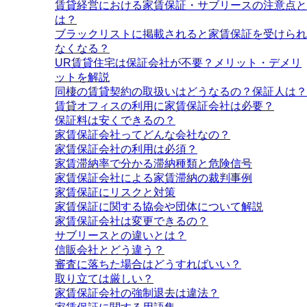
賃貸経営における家賃保証・サブリースの注意点と
は？
ブラックリストに掲載されると家賃保証を受けられ
なくなる？
UR賃貸住宅は保証会社が不要？メリット・デメリ
ットを解説
同棲の賃貸契約の取扱いはどうなるの？保証人は？
賃貸オフィスの利用に家賃保証会社は必要？
保証料は安くできるの？
家賃保証会社ってどんな会社なの？
家賃保証会社の利用は必須？
家賃滞納率で分かる滞納種類と危険信号
家賃保証会社による家賃滞納の裁判事例
家賃保証にリスクと対策
家賃保証に関する協会や団体について解説
家賃保証会社は変更できるの？
サブリースとの違いとは？
信販会社とどう違う？
審査に落ちた場合はどうすればいい？
取り立ては厳しい？
家賃保証会社の強制退去は違法？