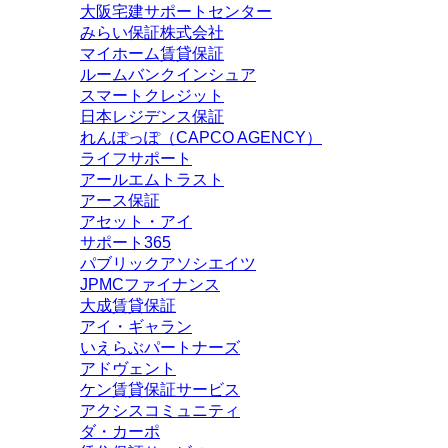
大阪宅建サポートセンター
みらい保証株式会社
マイホーム賃貸保証
ルームバンクインシュア
スマートクレジット
日本レジデンス保証
れんぽっぽ（CAPCO AGENCY）
ライフサポート
アールエムトラスト
アース保証
アセット・アイ
サポート365
パブリックアソシエイツ
JPMCファイナンス
大成賃貸保証
アイ・ギャラン
いえらぶパートナーズ
アドヴェント
ケン賃貸保証サービス
アクシスコミュニティ
ダ・カーポ