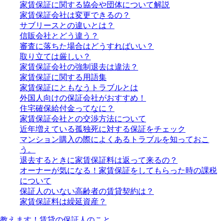
家賃保証に関する協会や団体について解説
家賃保証会社は変更できるの？
サブリースとの違いとは？
信販会社とどう違う？
審査に落ちた場合はどうすればいい？
取り立ては厳しい？
家賃保証会社の強制退去は違法？
家賃保証に関する用語集
家賃保証にともなうトラブルとは
外国人向けの保証会社がおすすめ！
住宅確保給付金ってなに？
家賃保証会社との交渉方法について
近年増えている孤独死に対する保証をチェック
マンション購入の際によくあるトラブルを知っておこ
う。
退去するときに家賃保証料は返って来るの？
オーナーが気になる！家賃保証をしてもらった時の課税
について
保証人のいない高齢者の賃貸契約は？
家賃保証料は繰延資産？
教えます！賃貸の保証人のこと