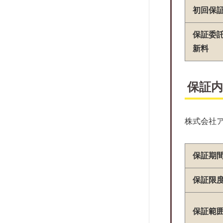
ジェイリース
初回保
イントラスト
ナップ
保証委
新料
日商ギャランティー
SBIギャランティ
日本レンタル保証
保証内
エントランス
フェアー信用保証
株式会社
レジデンシャルパートナーズ
日本総合保証
保証期
エルズサポート
ライフ保証株式会社
保証限
あんしん保証
ニッポンインシュア
保証範