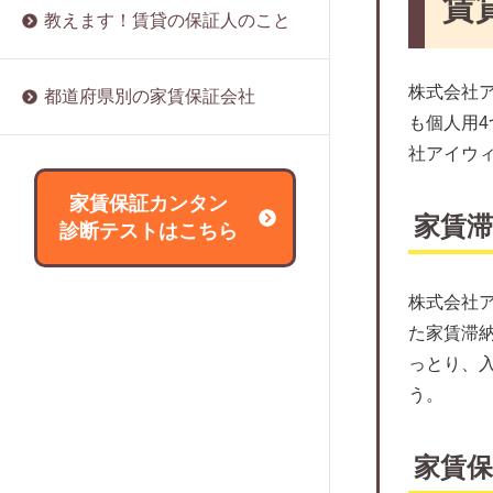
賃
家賃保証会社の利用は必須？
みらい保証株式会社
教えます！賃貸の保証人のこと
賃貸の保証人になるリスクは？
家賃滞納率で分かる滞納種類と危険信
マイホーム賃貸保証
賃貸の保証人をたてる際に必要な書類
号
ルームバンクインシュア
は？
株式会社
都道府県別の家賃保証会社
家賃保証会社による家賃滞納の裁判事
スマートクレジット
賃貸の保証人は変更できる？
も個人用
例
日本レジデンス保証
社アイウ
賃貸の保証人を辞めたい場合は？
家賃保証にリスクと対策
れんぽっぽ（CAPCO AGENCY）
外国人は賃貸の保証人をたてられな
家賃保証カンタン
家賃保証に関する協会や団体について
い？
家賃
ライフサポート
診断テストはこちら
解説
アールエムトラスト
家賃保証会社は変更できるの？
アース保証
サブリースとの違いとは？
株式会社
アセット・アイ
た家賃滞
信販会社とどう違う？
サポート365
っとり、
審査に落ちた場合はどうすればいい？
う。
パブリックアソシエイツ
取り立ては厳しい？
JPMCファイナンス
家賃保証会社の強制退去は違法？
家賃
大成賃貸保証
家賃保証に関する用語集