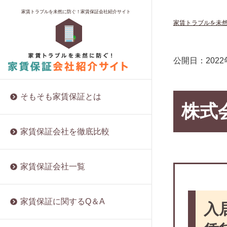
家賃保証料に消費税はかかるの？
保証料とプラン
ロイヤルインシュア
夜逃げ対策なら家賃保証会社が最適？
賃貸を借りるのに保証人はなぜ必要？
福岡にある家賃保証会社
家賃トラブルを未然に防ぐ！家賃保証会社紹介サイト
家賃トラブルを未
家賃保証の仕組みと契約方法
保証内容や範囲
株式会社トーシンライフサポート
自己破産後でも家賃保証会社の審査は
賃貸の保証人と連帯保証人は違うも
大阪にある家賃保証会社
受かる？
の？
保証料の相場
実績と資金力
株式会社エフアール信用保証
沖縄にある家賃保証会社
賃貸経営における家賃保証・サブリー
両親に賃貸の保証人を頼む
審査の基準
所属団体
D’sアセット株式会社
東京にある家賃保証会社
公開日：
202
スの注意点とは？
兄弟に賃貸の保証人を頼む
家賃を滞納するとどうなる？
入居者からの評判
株式会社プロテクト
ブラックリストに掲載されると家賃保
友人に賃貸の保証人を頼む
更新料や解約について
株式会社VAMOS
証を受けられなくなる？
そもそも家賃保証とは
同居人に賃貸の保証人を頼む
株式
保証会社は自分で選べる？
株式会社グラスト
UR賃貸住宅は保証会社が不要？メリッ
保証人代行に賃貸の保証人を頼む
入居者にメリットのある家賃保証会社
株式会社Ranz Office Support
ト・デメリットを解説
家賃保証会社を徹底比較
とは
他人に賃貸の保証人を頼む
リビングネットワークサービス株式会
同棲の賃貸契約の取扱いはどうなる
保証会社と連帯保証人、両方必要なこ
社
賃貸の保証人を頼める人がいない場合
の？保証人は？
とも！
は？
家賃保証会社一覧
グッドサポート
賃貸オフィスの利用に家賃保証会社は
集金代行と家賃保証について徹底解説
賃貸の保証人の審査では何を聞かれ
必要？
ソーレ保証
る？
家賃保証会社関連の法規制が進まない
保証料は安くできるの？
株式会社てだこ
家賃保証に関するQ＆A
入
理由
年金受給者でも賃貸の保証人になれ
家賃保証会社ってどんな会社なの？
大阪宅建サポートセンター
る？