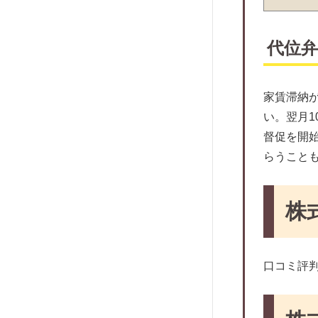
グローバルトラストネットワークス
オリコフォレントインシュア
代位
CIZ宅建保証
宅建ブレインズ
フォーシーズ
家賃滞納
新日本信用保証
い。翌月
督促を開
セディナ家賃決済サービス
らうこと
Room ID
Rent Quick
株
JACCSセキュアレントシステム
アプラス家賃サービス
口コミ評