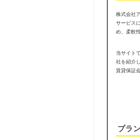
アイ・ギャラン
家賃保証にともなうトラブルとは
いえらぶパートナーズ
株式会社
外国人向けの保証会社がおすすめ！
アドヴェント
サービス
住宅確保給付金ってなに？
め、柔軟
ケン賃貸保証サービス
家賃保証会社との交渉方法について
アクシスコミュニティ
近年増えている孤独死に対する保証を
ダ・カーポ
当サイト
チェック
社を紹介
賃住保証サービス
マンション購入の際によくあるトラブ
賃貸保証
ルを知っておこう。
レスト・ソリューション
退去するときに家賃保証料は返って来
P-Rent
るの？
プラザ賃貸管理保証
オーナーが気になる！家賃保証をして
ハウスリーブ
もらった時の課税について
アイ・スマイル
保証人のいない高齢者の賃貸契約は？
日本サポート
家賃保証料は繰延資産？
プラ
株式会社ランドネット