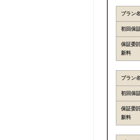
株式会社アイウィッシュ賃貸保証
株式会社スマサポ
プラン
株式会社スマイルサポート
初回保
株式会社ロイズ
マーチ家賃保証
保証委
株式会社あんど
新料
レグリオ
H.I.F.
プラン
アラームボックス
えるく
初回保
ジャストサービス
保証委
アーク賃貸保証
新料
プレミアライフ
日本賃貸住宅保証機構