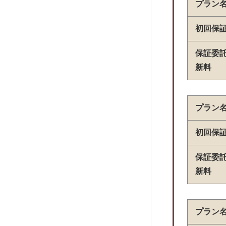
プラン
R・RYOWA
近畿保証サービス
初回保
株式会社ラクーンレント
ほっと保証株式会社
保証委
新料
興和アシスト
アルファー
株式会社クレデンス
プラン
株式会社RENOSY ASSET
MANAGEMENT
初回保
SFビルサポート
保証委
ALEMO
新料
日本賃貸保証
日本セーフティー
Casa
プラン