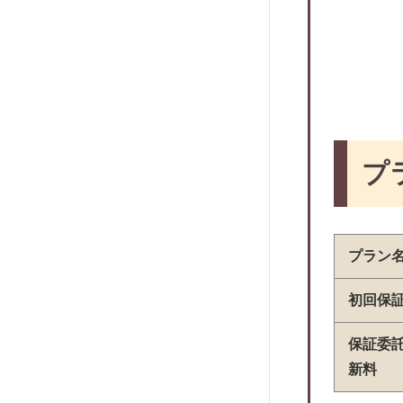
株式会社アイウィッシュ賃貸保証
株式会社スマサポ
株式会社スマイルサポート
株式会社ロイズ
マーチ家賃保証
株式会社あんど
プ
レグリオ
H.I.F.
アラームボックス
プラン
えるく
ジャストサービス
初回保
アーク賃貸保証
保証委
プレミアライフ
新料
日本賃貸住宅保証機構