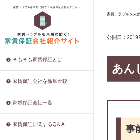
家賃保証料に消費税はかかるの？
保証料とプラン
ロイヤルインシュア
夜逃げ対策なら家賃保証会社が最適？
賃貸を借りるのに保証人はなぜ必要？
福岡にある家賃保証会社
家賃トラブルを未然に防ぐ！家賃保証会社紹介サイト
家賃トラブルを未
家賃保証の仕組みと契約方法
保証内容や範囲
株式会社トーシンライフサポート
自己破産後でも家賃保証会社の審査は
賃貸の保証人と連帯保証人は違うも
大阪にある家賃保証会社
受かる？
の？
保証料の相場
実績と資金力
株式会社エフアール信用保証
沖縄にある家賃保証会社
賃貸経営における家賃保証・サブリー
両親に賃貸の保証人を頼む
審査の基準
所属団体
D’sアセット株式会社
東京にある家賃保証会社
公開日：
201
スの注意点とは？
兄弟に賃貸の保証人を頼む
家賃を滞納するとどうなる？
入居者からの評判
株式会社プロテクト
ブラックリストに掲載されると家賃保
友人に賃貸の保証人を頼む
更新料や解約について
株式会社VAMOS
証を受けられなくなる？
そもそも家賃保証とは
同居人に賃貸の保証人を頼む
あん
保証会社は自分で選べる？
株式会社グラスト
UR賃貸住宅は保証会社が不要？メリッ
保証人代行に賃貸の保証人を頼む
入居者にメリットのある家賃保証会社
株式会社Ranz Office Support
ト・デメリットを解説
家賃保証会社を徹底比較
とは
他人に賃貸の保証人を頼む
リビングネットワークサービス株式会
同棲の賃貸契約の取扱いはどうなる
保証会社と連帯保証人、両方必要なこ
社
賃貸の保証人を頼める人がいない場合
の？保証人は？
とも！
は？
家賃保証会社一覧
グッドサポート
賃貸オフィスの利用に家賃保証会社は
集金代行と家賃保証について徹底解説
賃貸の保証人の審査では何を聞かれ
必要？
ソーレ保証
る？
家賃保証会社関連の法規制が進まない
保証料は安くできるの？
株式会社てだこ
家賃保証に関するQ＆A
事
理由
年金受給者でも賃貸の保証人になれ
家賃保証会社ってどんな会社なの？
大阪宅建サポートセンター
る？