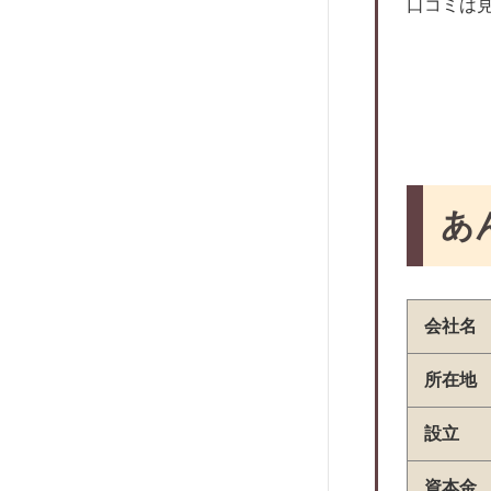
グローバルトラストネットワークス
口コミは
オリコフォレントインシュア
CIZ宅建保証
宅建ブレインズ
フォーシーズ
新日本信用保証
セディナ家賃決済サービス
あ
Room ID
Rent Quick
JACCSセキュアレントシステム
会社名
アプラス家賃サービス
所在地
設立
資本金