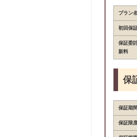
R・RYOWA
近畿保証サービス
プラン
株式会社ラクーンレント
初回保
ほっと保証株式会社
興和アシスト
保証委
新料
アルファー
株式会社クレデンス
株式会社RENOSY ASSET
保
MANAGEMENT
SFビルサポート
ALEMO
保証期
日本賃貸保証
日本セーフティー
保証限
Casa