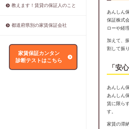
家賃保証会社の利用は必須？
みらい保証株式会社
教えます！賃貸の保証人のこと
賃貸の保証人になるリスクは？
家賃滞納率で分かる滞納種類と危険信
マイホーム賃貸保証
あんしん
賃貸の保証人をたてる際に必要な書類
号
保証株式
ルームバンクインシュア
は？
都道府県別の家賃保証会社
家賃保証会社による家賃滞納の裁判事
ローや経
スマートクレジット
賃貸の保証人は変更できる？
例
日本レジデンス保証
加えて、
賃貸の保証人を辞めたい場合は？
家賃保証にリスクと対策
割して振
れんぽっぽ（CAPCO AGENCY）
外国人は賃貸の保証人をたてられな
家賃保証カンタン
家賃保証に関する協会や団体について
い？
ライフサポート
診断テストはこちら
解説
「安
アールエムトラスト
家賃保証会社は変更できるの？
アース保証
サブリースとの違いとは？
アセット・アイ
あんしん
信販会社とどう違う？
サポート365
あんしん
審査に落ちた場合はどうすればいい？
賃に限ら
パブリックアソシエイツ
取り立ては厳しい？
す。
JPMCファイナンス
家賃保証会社の強制退去は違法？
大成賃貸保証
家賃の滞
家賃保証に関する用語集