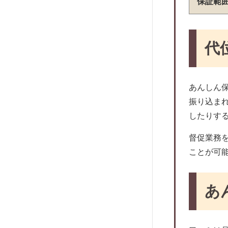
ジェイリース
保証範
イントラスト
ナップ
代
日商ギャランティー
SBIギャランティ
日本レンタル保証
あんしん
エントランス
振り込ま
フェアー信用保証
したりす
レジデンシャルパートナーズ
督促業務
日本総合保証
ことが可
エルズサポート
ライフ保証株式会社
あ
あんしん保証
ニッポンインシュア