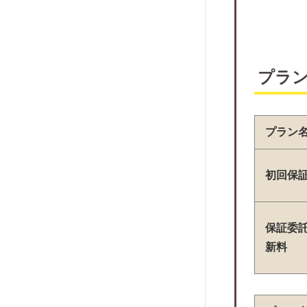
株式会社アイウィッシュ賃貸保証
株式会社スマサポ
株式会社スマイルサポート
株式会社ロイズ
プラ
マーチ家賃保証
株式会社あんど
プラン
レグリオ
H.I.F.
初回保
アラームボックス
えるく
ジャストサービス
保証委
新料
アーク賃貸保証
プレミアライフ
日本賃貸住宅保証機構