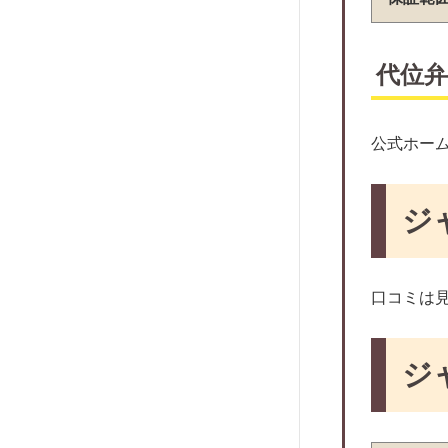
ジェイリース
イントラスト
ナップ
代位
日商ギャランティー
SBIギャランティ
公式ホー
日本レンタル保証
エントランス
ジ
フェアー信用保証
レジデンシャルパートナーズ
日本総合保証
口コミは
エルズサポート
ライフ保証株式会社
ジ
あんしん保証
ニッポンインシュア