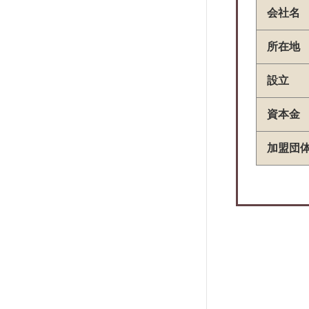
グローバルトラストネットワークス
会社名
オリコフォレントインシュア
CIZ宅建保証
所在地
宅建ブレインズ
設立
フォーシーズ
新日本信用保証
資本金
セディナ家賃決済サービス
加盟団
Room ID
Rent Quick
JACCSセキュアレントシステム
アプラス家賃サービス