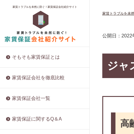
家賃保証料に消費税はかかるの？
保証料とプラン
ロイヤルインシュア
夜逃げ対策なら家賃保証会社が最適？
賃貸を借りるのに保証人はなぜ必要？
福岡にある家賃保証会社
家賃トラブルを未然に防ぐ！家賃保証会社紹介サイト
家賃トラブルを未
家賃保証の仕組みと契約方法
保証内容や範囲
株式会社トーシンライフサポート
自己破産後でも家賃保証会社の審査は
賃貸の保証人と連帯保証人は違うも
大阪にある家賃保証会社
受かる？
の？
保証料の相場
実績と資金力
株式会社エフアール信用保証
沖縄にある家賃保証会社
賃貸経営における家賃保証・サブリー
両親に賃貸の保証人を頼む
審査の基準
所属団体
D’sアセット株式会社
東京にある家賃保証会社
公開日：
202
スの注意点とは？
兄弟に賃貸の保証人を頼む
家賃を滞納するとどうなる？
入居者からの評判
株式会社プロテクト
ブラックリストに掲載されると家賃保
友人に賃貸の保証人を頼む
更新料や解約について
株式会社VAMOS
証を受けられなくなる？
そもそも家賃保証とは
同居人に賃貸の保証人を頼む
ジャ
保証会社は自分で選べる？
株式会社グラスト
UR賃貸住宅は保証会社が不要？メリッ
保証人代行に賃貸の保証人を頼む
入居者にメリットのある家賃保証会社
株式会社Ranz Office Support
ト・デメリットを解説
家賃保証会社を徹底比較
とは
他人に賃貸の保証人を頼む
リビングネットワークサービス株式会
同棲の賃貸契約の取扱いはどうなる
保証会社と連帯保証人、両方必要なこ
社
賃貸の保証人を頼める人がいない場合
の？保証人は？
とも！
は？
家賃保証会社一覧
グッドサポート
賃貸オフィスの利用に家賃保証会社は
集金代行と家賃保証について徹底解説
賃貸の保証人の審査では何を聞かれ
必要？
ソーレ保証
る？
家賃保証会社関連の法規制が進まない
保証料は安くできるの？
株式会社てだこ
家賃保証に関するQ＆A
高
理由
年金受給者でも賃貸の保証人になれ
家賃保証会社ってどんな会社なの？
大阪宅建サポートセンター
る？