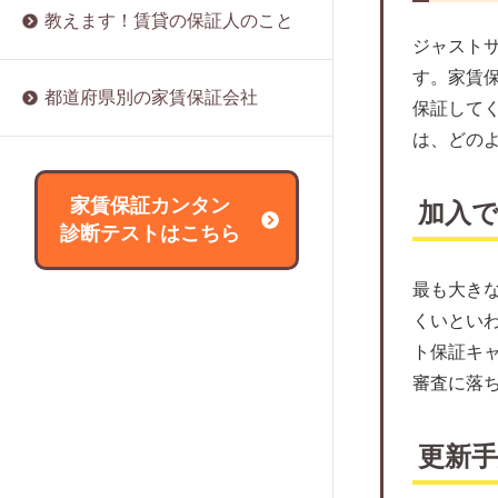
家賃保証会社の利用は必須？
みらい保証株式会社
教えます！賃貸の保証人のこと
賃貸の保証人になるリスクは？
家賃滞納率で分かる滞納種類と危険信
マイホーム賃貸保証
ジャスト
賃貸の保証人をたてる際に必要な書類
号
す。家賃
ルームバンクインシュア
は？
都道府県別の家賃保証会社
家賃保証会社による家賃滞納の裁判事
保証して
スマートクレジット
賃貸の保証人は変更できる？
例
は、どの
日本レジデンス保証
賃貸の保証人を辞めたい場合は？
家賃保証にリスクと対策
れんぽっぽ（CAPCO AGENCY）
外国人は賃貸の保証人をたてられな
家賃保証カンタン
家賃保証に関する協会や団体について
加入
い？
ライフサポート
診断テストはこちら
解説
アールエムトラスト
家賃保証会社は変更できるの？
最も大き
アース保証
サブリースとの違いとは？
くいとい
アセット・アイ
信販会社とどう違う？
ト保証キ
サポート365
審査に落ちた場合はどうすればいい？
審査に落
パブリックアソシエイツ
取り立ては厳しい？
JPMCファイナンス
家賃保証会社の強制退去は違法？
更新
大成賃貸保証
家賃保証に関する用語集