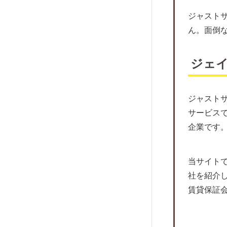
アイ・ギャラン
家賃保証にともなうトラブルとは
ジャスト
いえらぶパートナーズ
外国人向けの保証会社がおすすめ！
ん。面倒
アドヴェント
住宅確保給付金ってなに？
ケン賃貸保証サービス
家賃保証会社との交渉方法について
ジェ
アクシスコミュニティ
近年増えている孤独死に対する保証を
ダ・カーポ
チェック
ジャスト
賃住保証サービス
マンション購入の際によくあるトラブ
サービス
ルを知っておこう。
レスト・ソリューション
企業です
退去するときに家賃保証料は返って来
P-Rent
るの？
プラザ賃貸管理保証
オーナーが気になる！家賃保証をして
当サイト
ハウスリーブ
もらった時の課税について
社を紹介
アイ・スマイル
保証人のいない高齢者の賃貸契約は？
賃貸保証
日本サポート
家賃保証料は繰延資産？
株式会社ランドネット