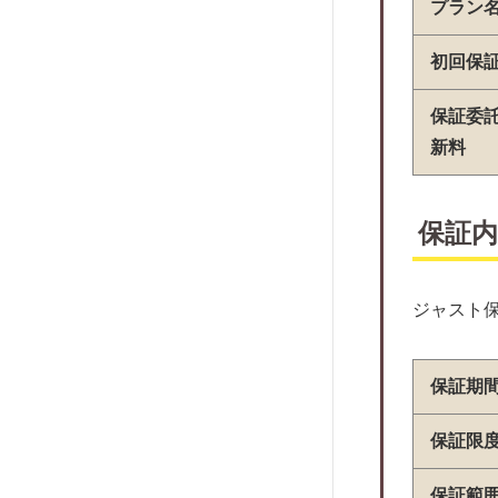
プラン
R・RYOWA
近畿保証サービス
初回保
株式会社ラクーンレント
保証委
ほっと保証株式会社
新料
興和アシスト
アルファー
株式会社クレデンス
保証内
株式会社RENOSY ASSET
MANAGEMENT
ジャスト
SFビルサポート
ALEMO
保証期
日本賃貸保証
日本セーフティー
保証限
Casa
保証範