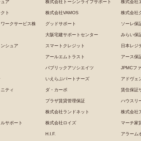
シュア
株式会社トーシンライフサポート
株式会社
テクト
株式会社VAMOS
株式会社
トワークサービス株
グッドサポート
ソーレ保
大阪宅建サポートセンター
みらい保
インシュア
スマートクレジット
日本レジ
ト
アールエムトラスト
アース保
パブリックアソシエイツ
JPMCフ
ン
いえらぶパートナーズ
アドヴェ
ュニティ
ダ・カーポ
賃住保証
プラザ賃貸管理保証
ハウスリ
株式会社ランドネット
株式会社
イルサポート
株式会社ロイズ
マーチ家
H.I.F.
アラーム