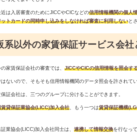
近は入居審査のためにJICCやCICなどの
信用情報機関の個人
ジットカードの同時申し込みをしなければ審査に利用しない
と
販系以外の家賃保証サービス会社
外の家賃保証会社の審査では、
JICCやCICの信用情報を照会
ではないので、そもそも信用情報機関のデータ照会を許されて
賃保証会社は、三つのグループに分けることができます。
賃貸保証業協会(LICC)加入会社
、もう一つは
賃貸保証機構(LG
証業協会(LICC)加入会社同士は、
連携して情報交換
を行なっ