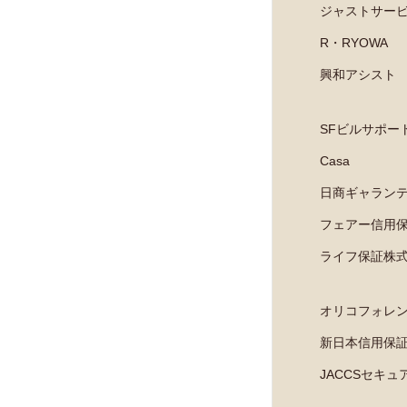
ジャストサー
R・RYOWA
興和アシスト
SFビルサポー
Casa
日商ギャラン
フェアー信用
ライフ保証株
オリコフォレ
新日本信用保
JACCSセキ