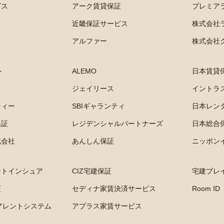
ビス
アーク賃貸保証
プレミア
近畿保証サービス
株式会社
アルファー
株式会社
ト
ALEMO
日本賃貸
ジェイリース
イントラ
ティー
SBIギャランティ
日本レン
保証
レジデンシャルパートナーズ
日本総合
式会社
あんしん保証
ニッポン
ントインシュア
CIZ宅建保証
宅建ブレ
証
セディナ家賃決済サービス
Room ID
ュアレントシステム
アプラス家賃サービス