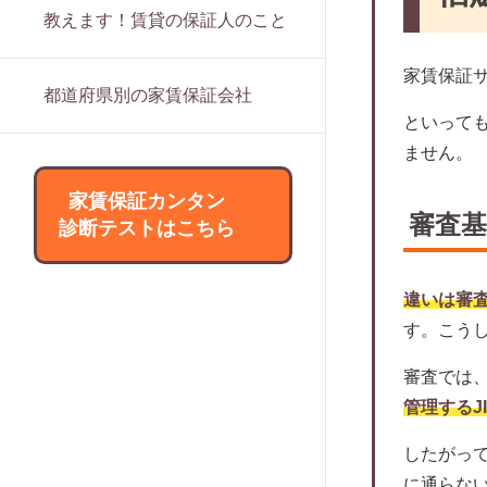
家賃保証会社の利用は必須？
みらい保証株式会社
教えます！賃貸の保証人のこと
賃貸の保証人になるリスクは？
家賃滞納率で分かる滞納種類と危険信
マイホーム賃貸保証
賃貸の保証人をたてる際に必要な書類
号
家賃保証
ルームバンクインシュア
は？
都道府県別の家賃保証会社
家賃保証会社による家賃滞納の裁判事
スマートクレジット
賃貸の保証人は変更できる？
といって
例
日本レジデンス保証
ません。
賃貸の保証人を辞めたい場合は？
家賃保証にリスクと対策
れんぽっぽ（CAPCO AGENCY）
外国人は賃貸の保証人をたてられな
家賃保証カンタン
家賃保証に関する協会や団体について
い？
ライフサポート
審査
診断テストはこちら
解説
アールエムトラスト
家賃保証会社は変更できるの？
アース保証
サブリースとの違いとは？
違いは審
アセット・アイ
す。こう
信販会社とどう違う？
サポート365
審査に落ちた場合はどうすればいい？
審査では
パブリックアソシエイツ
取り立ては厳しい？
管理するJ
JPMCファイナンス
家賃保証会社の強制退去は違法？
したがっ
大成賃貸保証
家賃保証に関する用語集
に通らな