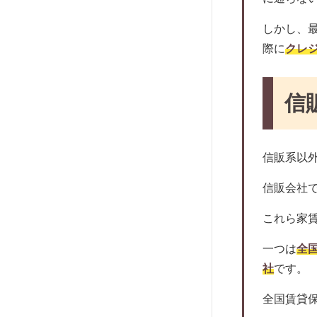
アイ・ギャラン
家賃保証にともなうトラブルとは
しかし、最
いえらぶパートナーズ
外国人向けの保証会社がおすすめ！
際に
クレ
アドヴェント
住宅確保給付金ってなに？
ケン賃貸保証サービス
家賃保証会社との交渉方法について
アクシスコミュニティ
信
近年増えている孤独死に対する保証を
ダ・カーポ
チェック
賃住保証サービス
マンション購入の際によくあるトラブ
信販系以
ルを知っておこう。
レスト・ソリューション
退去するときに家賃保証料は返って来
P-Rent
信販会社
るの？
プラザ賃貸管理保証
これら家
オーナーが気になる！家賃保証をして
ハウスリーブ
もらった時の課税について
一つは
全国
アイ・スマイル
保証人のいない高齢者の賃貸契約は？
社
です。
日本サポート
家賃保証料は繰延資産？
全国賃貸保
株式会社ランドネット