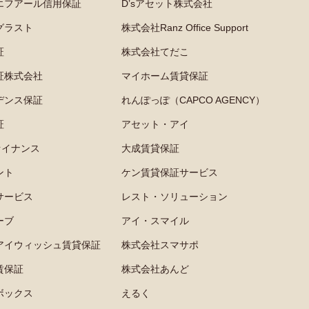
エフアール信用保証
D’sアセット株式会社
グラスト
株式会社Ranz Office Support
証
株式会社てだこ
証株式会社
マイホーム賃貸保証
デンス保証
れんぽっぽ（CAPCO AGENCY）
証
アセット・アイ
ァイナンス
大成賃貸保証
ント
ケン賃貸保証サービス
サービス
レスト・ソリューション
ーブ
アイ・スマイル
アイウィッシュ賃貸保証
株式会社スマサポ
賃保証
株式会社あんど
ボックス
えるく