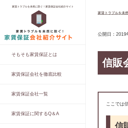
家賃保証料に消費税はかかるの？
保証料とプラン
ロイヤルインシュア
夜逃げ対策なら家賃保証会社が最適？
賃貸を借りるのに保証人はなぜ必要？
福岡にある家賃保証会社
家賃トラブルを未然に防ぐ！家賃保証会社紹介サイト
家賃トラブルを未
家賃保証の仕組みと契約方法
保証内容や範囲
株式会社トーシンライフサポート
自己破産後でも家賃保証会社の審査は
賃貸の保証人と連帯保証人は違うも
大阪にある家賃保証会社
受かる？
の？
保証料の相場
実績と資金力
株式会社エフアール信用保証
沖縄にある家賃保証会社
賃貸経営における家賃保証・サブリー
両親に賃貸の保証人を頼む
審査の基準
所属団体
D’sアセット株式会社
東京にある家賃保証会社
公開日：
201
スの注意点とは？
兄弟に賃貸の保証人を頼む
家賃を滞納するとどうなる？
入居者からの評判
株式会社プロテクト
ブラックリストに掲載されると家賃保
友人に賃貸の保証人を頼む
更新料や解約について
株式会社VAMOS
証を受けられなくなる？
そもそも家賃保証とは
同居人に賃貸の保証人を頼む
信販
保証会社は自分で選べる？
株式会社グラスト
UR賃貸住宅は保証会社が不要？メリッ
保証人代行に賃貸の保証人を頼む
入居者にメリットのある家賃保証会社
株式会社Ranz Office Support
ト・デメリットを解説
家賃保証会社を徹底比較
とは
他人に賃貸の保証人を頼む
リビングネットワークサービス株式会
同棲の賃貸契約の取扱いはどうなる
保証会社と連帯保証人、両方必要なこ
社
賃貸の保証人を頼める人がいない場合
の？保証人は？
とも！
は？
家賃保証会社一覧
グッドサポート
賃貸オフィスの利用に家賃保証会社は
集金代行と家賃保証について徹底解説
賃貸の保証人の審査では何を聞かれ
必要？
ソーレ保証
ここでは
る？
家賃保証会社関連の法規制が進まない
保証料は安くできるの？
株式会社てだこ
家賃保証に関するQ＆A
理由
年金受給者でも賃貸の保証人になれ
家賃保証会社ってどんな会社なの？
大阪宅建サポートセンター
信
る？