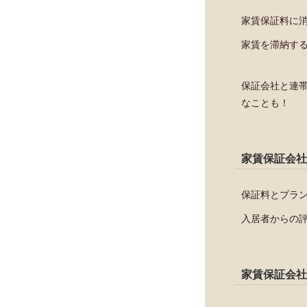
ジェイリース
家賃保証料に
イントラスト
家賃を滞納す
ナップ
日商ギャランティー
保証会社と連
SBIギャランティ
なことも！
日本レンタル保証
エントランス
フェアー信用保証
家賃保証会社
レジデンシャルパートナーズ
保証料とプラ
日本総合保証
入居者からの
エルズサポート
ライフ保証株式会社
あんしん保証
家賃保証会社
ニッポンインシュア