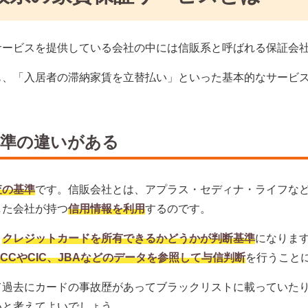
サービスを提供している会社の中には信販系と呼ばれる保証会
も、「入居者の滞納家賃を立替払い」といった基本的なサービ
基準の違いがある
査の基準
です。信販会社とは、アプラス・セディナ・ライフな
した会社が持つ
信用情報を利用
するのです。
、
クレジットカードを所有できるかどうかが判断基準
になりま
ICCやCIC、JBAなどのデータを参照して与信判断
を行うこと
て過去にカードの事故歴があってブラックリストに載っていた
いと考えてよいでしょう。