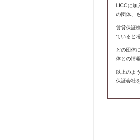
株式会社アイウィッシュ賃貸保証
LICCに
株式会社スマサポ
の団体、
株式会社スマイルサポート
賃貸保証機
株式会社ロイズ
ていると
マーチ家賃保証
どの団体
株式会社あんど
体との情
レグリオ
以上のよ
H.I.F.
保証会社
アラームボックス
えるく
ジャストサービス
アーク賃貸保証
プレミアライフ
日本賃貸住宅保証機構