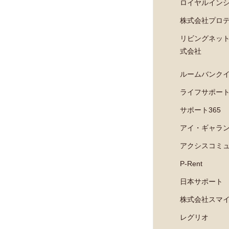
グローバルトラストネットワークス
ロイヤルイン
オリコフォレントインシュア
株式会社プロ
CIZ宅建保証
リビングネッ
宅建ブレインズ
式会社
フォーシーズ
ルームバンク
新日本信用保証
ライフサポー
セディナ家賃決済サービス
サポート365
Room ID
アイ・ギャラ
Rent Quick
アクシスコミ
JACCSセキュアレントシステム
P-Rent
アプラス家賃サービス
日本サポート
株式会社スマ
レグリオ