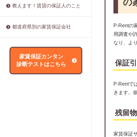
の
家賃保証会社の利用は必須？
みらい保証株式会社
教えます！賃貸の保証人のこと
賃貸の保証人になるリスクは？
家賃滞納率で分かる滞納種類と危険信
マイホーム賃貸保証
賃貸の保証人をたてる際に必要な書類
号
ルームバンクインシュア
は？
P-Ren
都道府県別の家賃保証会社
家賃保証会社による家賃滞納の裁判事
スマートクレジット
賃貸の保証人は変更できる？
用調査や
例
日本レジデンス保証
なり、よ
賃貸の保証人を辞めたい場合は？
家賃保証にリスクと対策
れんぽっぽ（CAPCO AGENCY）
外国人は賃貸の保証人をたてられな
家賃保証カンタン
家賃保証に関する協会や団体について
い？
保証
ライフサポート
診断テストはこちら
解説
アールエムトラスト
家賃保証会社は変更できるの？
アース保証
サブリースとの違いとは？
P-Ren
アセット・アイ
きます。
信販会社とどう違う？
サポート365
審査に落ちた場合はどうすればいい？
パブリックアソシエイツ
残留
取り立ては厳しい？
JPMCファイナンス
家賃保証会社の強制退去は違法？
大成賃貸保証
家賃保証に関する用語集
家賃保証サ