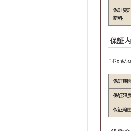
R・RYOWA
保証委
近畿保証サービス
新料
株式会社ラクーンレント
ほっと保証株式会社
保証内
興和アシスト
アルファー
株式会社クレデンス
P-Ren
株式会社RENOSY ASSET
MANAGEMENT
保証期
SFビルサポート
ALEMO
保証限
日本賃貸保証
保証範
日本セーフティー
Casa