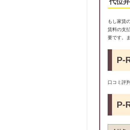
代位
ジェイリース
イントラスト
ナップ
もし家賃の
日商ギャランティー
賃料の支払
要です。ま
SBIギャランティ
日本レンタル保証
エントランス
P
フェアー信用保証
レジデンシャルパートナーズ
口コミ評
日本総合保証
エルズサポート
P-
ライフ保証株式会社
あんしん保証
ニッポンインシュア