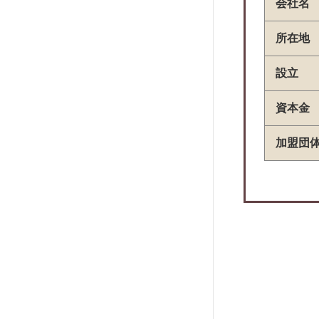
グローバルトラストネットワークス
会社名
オリコフォレントインシュア
所在地
CIZ宅建保証
宅建ブレインズ
設立
フォーシーズ
資本金
新日本信用保証
セディナ家賃決済サービス
加盟団
Room ID
Rent Quick
JACCSセキュアレントシステム
アプラス家賃サービス