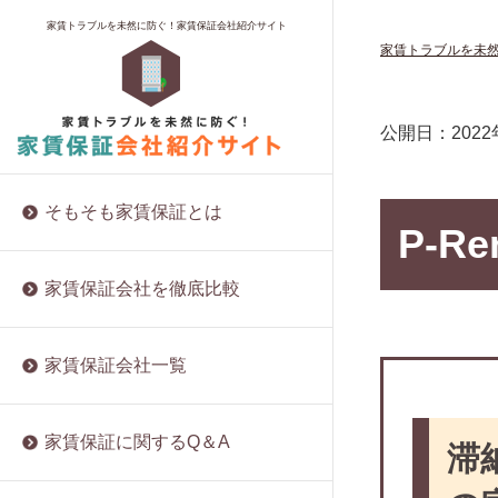
家賃保証料に消費税はかかるの？
保証料とプラン
ロイヤルインシュア
夜逃げ対策なら家賃保証会社が最適？
賃貸を借りるのに保証人はなぜ必要？
福岡にある家賃保証会社
家賃トラブルを未然に防ぐ！家賃保証会社紹介サイト
家賃トラブルを未
家賃保証の仕組みと契約方法
保証内容や範囲
株式会社トーシンライフサポート
自己破産後でも家賃保証会社の審査は
賃貸の保証人と連帯保証人は違うも
大阪にある家賃保証会社
受かる？
の？
保証料の相場
実績と資金力
株式会社エフアール信用保証
沖縄にある家賃保証会社
賃貸経営における家賃保証・サブリー
両親に賃貸の保証人を頼む
審査の基準
所属団体
D’sアセット株式会社
東京にある家賃保証会社
公開日：
202
スの注意点とは？
兄弟に賃貸の保証人を頼む
家賃を滞納するとどうなる？
入居者からの評判
株式会社プロテクト
ブラックリストに掲載されると家賃保
友人に賃貸の保証人を頼む
更新料や解約について
株式会社VAMOS
証を受けられなくなる？
そもそも家賃保証とは
同居人に賃貸の保証人を頼む
P-Re
保証会社は自分で選べる？
株式会社グラスト
UR賃貸住宅は保証会社が不要？メリッ
保証人代行に賃貸の保証人を頼む
入居者にメリットのある家賃保証会社
株式会社Ranz Office Support
ト・デメリットを解説
家賃保証会社を徹底比較
とは
他人に賃貸の保証人を頼む
リビングネットワークサービス株式会
同棲の賃貸契約の取扱いはどうなる
保証会社と連帯保証人、両方必要なこ
社
賃貸の保証人を頼める人がいない場合
の？保証人は？
とも！
は？
家賃保証会社一覧
グッドサポート
賃貸オフィスの利用に家賃保証会社は
集金代行と家賃保証について徹底解説
賃貸の保証人の審査では何を聞かれ
必要？
ソーレ保証
る？
家賃保証会社関連の法規制が進まない
保証料は安くできるの？
株式会社てだこ
家賃保証に関するQ＆A
滞
理由
年金受給者でも賃貸の保証人になれ
家賃保証会社ってどんな会社なの？
大阪宅建サポートセンター
る？