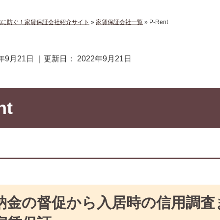
然に防ぐ！家賃保証会社紹介サイト
»
家賃保証会社一覧
»
P-Rent
2年9月21日
｜更新日：
2022年9月21日
nt
納金の督促から入居時の信用調査ま