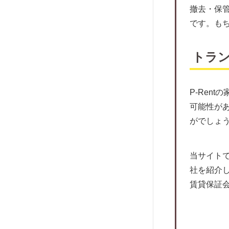
アイ・ギャラン
家賃保証にともなうトラブルとは
撤去・保
いえらぶパートナーズ
です。も
外国人向けの保証会社がおすすめ！
アドヴェント
住宅確保給付金ってなに？
ケン賃貸保証サービス
トラ
家賃保証会社との交渉方法について
アクシスコミュニティ
近年増えている孤独死に対する保証を
ダ・カーポ
チェック
P-Ren
賃住保証サービス
マンション購入の際によくあるトラブ
可能性があ
ルを知っておこう。
レスト・ソリューション
がでしょ
退去するときに家賃保証料は返って来
P-Rent
るの？
プラザ賃貸管理保証
当サイト
オーナーが気になる！家賃保証をして
ハウスリーブ
社を紹介
もらった時の課税について
賃貸保証
アイ・スマイル
保証人のいない高齢者の賃貸契約は？
日本サポート
家賃保証料は繰延資産？
株式会社ランドネット