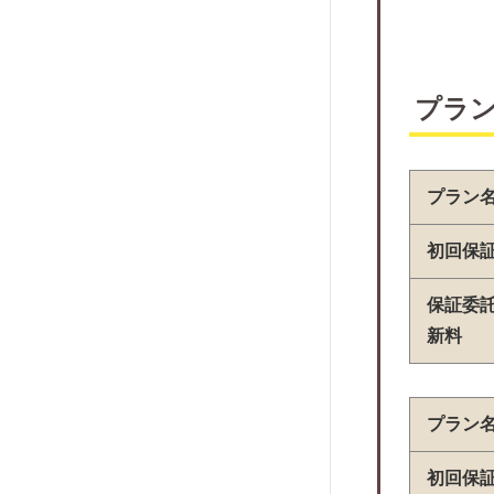
株式会社アイウィッシュ賃貸保証
株式会社スマサポ
株式会社スマイルサポート
プラ
株式会社ロイズ
マーチ家賃保証
株式会社あんど
プラン
レグリオ
初回保
H.I.F.
アラームボックス
保証委
えるく
新料
ジャストサービス
アーク賃貸保証
プラン
プレミアライフ
日本賃貸住宅保証機構
初回保