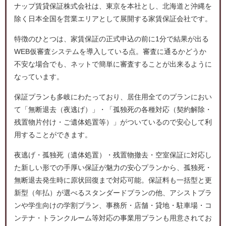
ナップ賃貸保証株式会社は、東京を本社とし、北海道と沖縄を
除く日本全国を営業エリアとして展開する家賃保証会社です。
特徴のひとつは、家賃保証の正式申込の前に1分で結果が出る
WEB仮審査システムを導入している点。審査に通るかどうか
不安な場合でも、ネットで簡単に審査することが出来るように
なっています。
保証プランも多岐にわたっており、居住用全てのプランにおい
て「無断退去（夜逃げ）」・「孤独死の各種対応（契約解除・
残置物片付け・ご遺体処置等）」がついているので安心して利
用することができます。
夜逃げ・孤独死（遺体処置）・残置物撤去・空室保証に対応し
た新しい形での手厚い保証が魅力の安心プランから、孤独死・
無断退去発生時に原状回復まで対応可能。保証料も一括型と更
新型（年払）が選べるスタンダードプランの他、アシストプラ
ンや学生向けの学割プラン、事務所・店舗・貸地・駐車場・コ
ンテナ・トランクルーム等対応の事業用プランも用意されてお