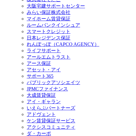
大阪宅建サポートセンター
みらい保証株式会社
マイホーム賃貸保証
ルームバンクインシュア
スマートクレジット
日本レジデンス保証
れんぽっぽ（CAPCO AGENCY）
ライフサポート
アールエムトラスト
アース保証
アセット・アイ
サポート365
パブリックアソシエイツ
JPMCファイナンス
大成賃貸保証
アイ・ギャラン
いえらぶパートナーズ
アドヴェント
ケン賃貸保証サービス
アクシスコミュニティ
ダ・カーポ