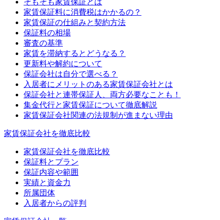
そもそも家賃保証とは
家賃保証料に消費税はかかるの？
家賃保証の仕組みと契約方法
保証料の相場
審査の基準
家賃を滞納するとどうなる？
更新料や解約について
保証会社は自分で選べる？
入居者にメリットのある家賃保証会社とは
保証会社と連帯保証人、両方必要なことも！
集金代行と家賃保証について徹底解説
家賃保証会社関連の法規制が進まない理由
家賃保証会社を徹底比較
家賃保証会社を徹底比較
保証料とプラン
保証内容や範囲
実績と資金力
所属団体
入居者からの評判