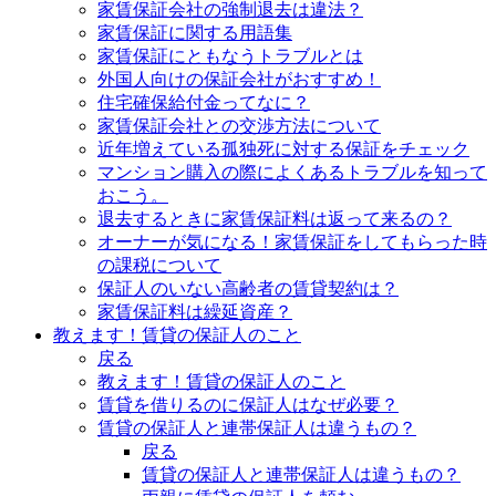
家賃保証会社の強制退去は違法？
家賃保証に関する用語集
家賃保証にともなうトラブルとは
外国人向けの保証会社がおすすめ！
住宅確保給付金ってなに？
家賃保証会社との交渉方法について
近年増えている孤独死に対する保証をチェック
マンション購入の際によくあるトラブルを知って
おこう。
退去するときに家賃保証料は返って来るの？
オーナーが気になる！家賃保証をしてもらった時
の課税について
保証人のいない高齢者の賃貸契約は？
家賃保証料は繰延資産？
教えます！賃貸の保証人のこと
戻る
教えます！賃貸の保証人のこと
賃貸を借りるのに保証人はなぜ必要？
賃貸の保証人と連帯保証人は違うもの？
戻る
賃貸の保証人と連帯保証人は違うもの？