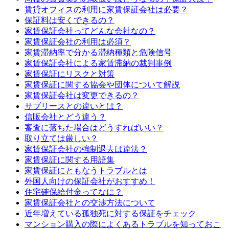
賃貸オフィスの利用に家賃保証会社は必要？
保証料は安くできるの？
家賃保証会社ってどんな会社なの？
家賃保証会社の利用は必須？
家賃滞納率で分かる滞納種類と危険信号
家賃保証会社による家賃滞納の裁判事例
家賃保証にリスクと対策
家賃保証に関する協会や団体について解説
家賃保証会社は変更できるの？
サブリースとの違いとは？
信販会社とどう違う？
審査に落ちた場合はどうすればいい？
取り立ては厳しい？
家賃保証会社の強制退去は違法？
家賃保証に関する用語集
家賃保証にともなうトラブルとは
外国人向けの保証会社がおすすめ！
住宅確保給付金ってなに？
家賃保証会社との交渉方法について
近年増えている孤独死に対する保証をチェック
マンション購入の際によくあるトラブルを知っておこ