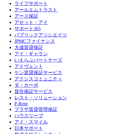
ライフサポート
アールエムトラスト
アース保証
アセット・アイ
サポート365
パブリックアソシエイツ
JPMCファイナンス
大成賃貸保証
アイ・ギャラン
いえらぶパートナーズ
アドヴェント
ケン賃貸保証サービス
アクシスコミュニティ
ダ・カーポ
賃住保証サービス
レスト・ソリューション
P-Rent
プラザ賃貸管理保証
ハウスリーブ
アイ・スマイル
日本サポート