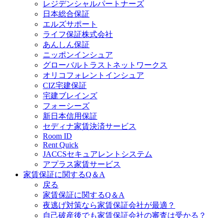
レジデンシャルパートナーズ
日本総合保証
エルズサポート
ライフ保証株式会社
あんしん保証
ニッポンインシュア
グローバルトラストネットワークス
オリコフォレントインシュア
CIZ宅建保証
宅建ブレインズ
フォーシーズ
新日本信用保証
セディナ家賃決済サービス
Room ID
Rent Quick
JACCSセキュアレントシステム
アプラス家賃サービス
家賃保証に関するQ＆A
戻る
家賃保証に関するQ＆A
夜逃げ対策なら家賃保証会社が最適？
自己破産後でも家賃保証会社の審査は受かる？