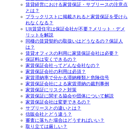
賃貸経営における家賃保証・サブリースの注意点
とは？
ブラックリストに掲載されると家賃保証を受けら
れなくなる？
UR賃貸住宅は保証会社が不要？メリット・デメ
リットを解説
同棲の賃貸契約の取扱いはどうなるの？保証人
は？
賃貸オフィスの利用に家賃保証会社は必要？
保証料は安くできるの？
家賃保証会社ってどんな会社なの？
家賃保証会社の利用は必須？
家賃滞納率で分かる滞納種類と危険信号
家賃保証会社による家賃滞納の裁判事例
家賃保証にリスクと対策
家賃保証に関する協会や団体について解説
家賃保証会社は変更できるの？
サブリースとの違いとは？
信販会社とどう違う？
審査に落ちた場合はどうすればいい？
取り立ては厳しい？