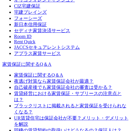
CIZ宅建保証
宅建ブレインズ
フォーシーズ
新日本信用保証
セディナ家賃決済サービス
Room ID
Rent Quick
JACCSセキュアレントシステム
アプラス家賃サービス
家賃保証に関するQ＆A
家賃保証に関するQ＆A
夜逃げ対策なら家賃保証会社が最適？
自己破産後でも家賃保証会社の審査は受かる？
賃貸経営における家賃保証・サブリースの注意点と
は？
ブラックリストに掲載されると家賃保証を受けられな
くなる？
UR賃貸住宅は保証会社が不要？メリット・デメリット
を解説
同棲の賃貸契約の取扱いはどうなるの？保証人は？