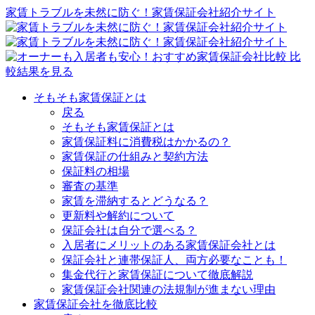
家賃トラブルを未然に防ぐ！家賃保証会社紹介サイト
そもそも家賃保証とは
戻る
そもそも家賃保証とは
家賃保証料に消費税はかかるの？
家賃保証の仕組みと契約方法
保証料の相場
審査の基準
家賃を滞納するとどうなる？
更新料や解約について
保証会社は自分で選べる？
入居者にメリットのある家賃保証会社とは
保証会社と連帯保証人、両方必要なことも！
集金代行と家賃保証について徹底解説
家賃保証会社関連の法規制が進まない理由
家賃保証会社を徹底比較